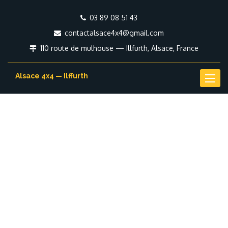
03 89 08 51 43
contactalsace4x4@gmail.com
110 route de mulhouse — Illfurth, Alsace, France
Alsace 4x4 — Ilffurth
Toggl
naviga