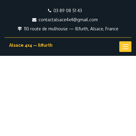
03 89 08 51 43
contactalsace4x4@gmail.com
110 route de mulhouse — Illfurth, Alsace, France
Alsace 4x4 — Ilffurth
Toggl
naviga