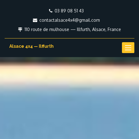
03 89 08 51 43
contactalsace4x4@gmail.com
110 route de mulhouse — Illfurth, Alsace, France
Alsace 4x4 — Ilffurth
Toggl
naviga