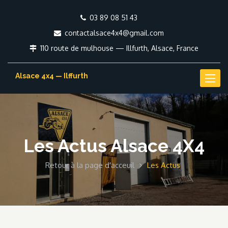
03 89 08 51 43
contactalsace4x4@gmail.com
110 route de mulhouse — Illfurth, Alsace, France
Alsace 4x4 — Ilffurth
Toggl
naviga
Les Actus Alsace 4X4
Retour à la page d'acceuil
Les Actus